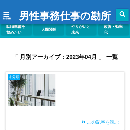
男性事務仕事の勘所
menu
転職準備を
やりがいと
改善・効率
人間関係
始めたい
未来
化
「 月別アーカイブ：2023年04月 」 一覧
未分類
この記事を読む