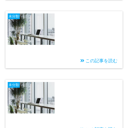
2023/04/30
仕事が嫌になった時、
未分類
限界になる前に試して
ほしいアプローチ
この記事を読む
2023/04/23
【具体的な対処法】会
未分類
社で嫌なことがあった
時に取るべき行動と
は?