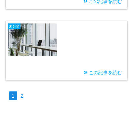
この記事を読む
2023/04/16
「もう限界…」合わな
未分類
い仕事を我慢できない
あなたに知ってほしい
こと
この記事を読む
2023/04/09
転職して慣れるまで我
1
2
慢できない! 今すぐで
きる解決策