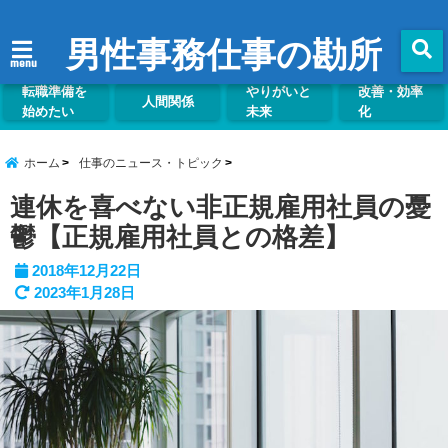
男性事務仕事の勘所
menu
転職準備を
やりがいと
改善・効率
人間関係
始めたい
未来
化
ホーム
仕事のニュース・トピック
連休を喜べない非正規雇用社員の憂
鬱【正規雇用社員との格差】
2018年12月22日
2023年1月28日