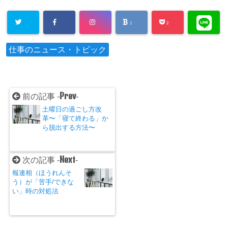
1
2
仕事のニュース・トピック
Prev
前の記事 -
-
土曜日の過ごし方改
革〜「寝て終わる」か
ら脱出する方法〜
Next
次の記事 -
-
報連相（ほうれんそ
う）が「苦手/できな
い」時の対処法