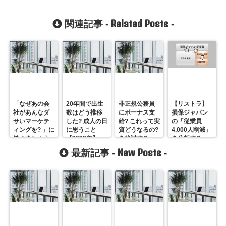
Related Posts
関連記事 -
-
「なぜあの会
20年間で出生
非正規公務員
【リストラ】
社があんなダ
数はどう推移
にボーナス支
損保ジャパン
サいマーケテ
した? 成人の日
給? これって実
の「従業員
ィングを? 」に
に思うこと
質どうなるの?
4,000人削減」
答えましょう
【2022年】
を検討する
を分析する
New Posts
最新記事 -
-