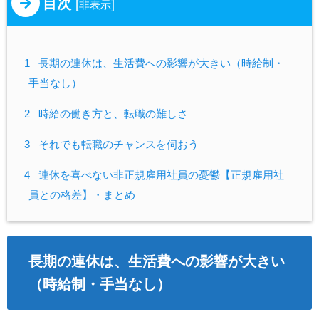
目次
[
]
非表示
1
長期の連休は、生活費への影響が大きい（時給制・
手当なし）
2
時給の働き方と、転職の難しさ
3
それでも転職のチャンスを伺おう
4
連休を喜べない非正規雇用社員の憂鬱【正規雇用社
員との格差】・まとめ
長期の連休は、生活費への影響が大きい
（時給制・手当なし）