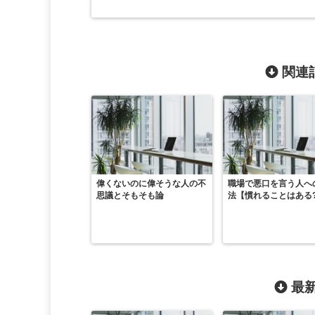
関連記
偉くないのに偉そうな人の不
職場で悪口を言う人へ
思議とそもそも論
法【慣れることはある?
最新