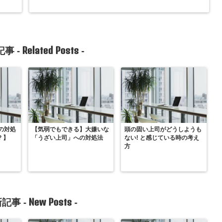
Related Posts
事 -
-
の対処
【気弱でもできる】大嫌いな
頭の固い上司がどうしようも
 】
「うざい上司」への対処法
ない! と感じている時の考え
方
New Posts
記事 -
-