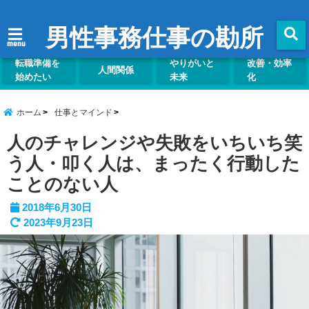
男性事務仕事の勘所
menu
転職準備を
やりがいと
改善・効率
人間関係
始めたい
未来
化
ホーム
仕事とマインド
人のチャレンジや失敗をいちいち笑
う人・叩く人は、まったく行動した
ことのない人
2018年6月30日
2023年9月23日