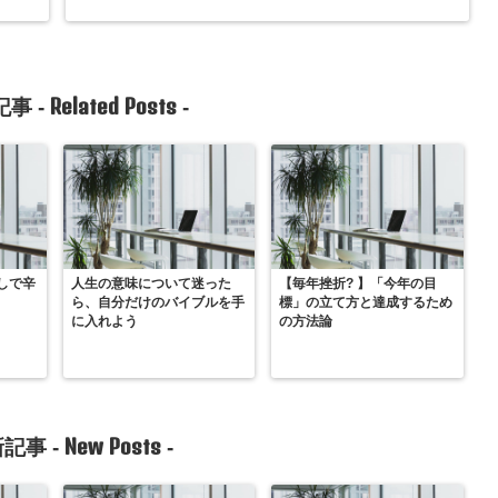
Related Posts
事 -
-
しで辛
人生の意味について迷った
【毎年挫折? 】「今年の目
ら、自分だけのバイブルを手
標」の立て方と達成するため
に入れよう
の方法論
New Posts
記事 -
-