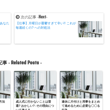
Next
次の記事 -
-
 あなた
【仕事】月曜日が憂鬱すぎて辛い!! これが
方
毎週続くの? への対処法
Related Posts
事 -
-
方法
成人式に行かないことは普
連休に片付けと用事をまとめ
通? おかしい? -その理由につ
て進めるために必要な〇〇る